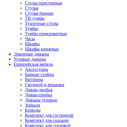
Столы пристенные
Стулья
Стулья барные
ТВ тумбы
Туалетные столы
Тумбы
Тумбы прикроватные
Часы
Шкафы
Шкафы книжные
Эркерные диваны
Угловые диваны
Европейская мебель
Аксессуары
Барные стойки
Витрины
Гардероб и вешалки
Диван-двойка
Диван-тройка
Диваны угловые
Зеркала
Комоды
Комплект для гостинной
Комплект для спальни
Комплект для столовой