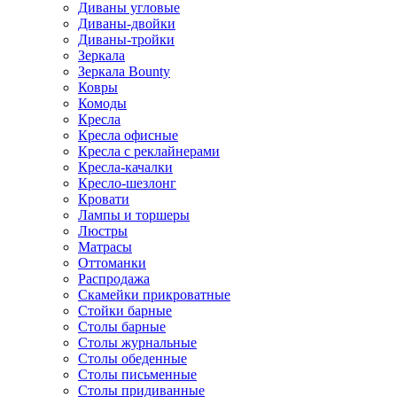
Диваны угловые
Диваны-двойки
Диваны-тройки
Зеркала
Зеркала Bounty
Ковры
Комоды
Кресла
Кресла офисные
Кресла с реклайнерами
Кресла-качалки
Кресло-шезлонг
Кровати
Лампы и торшеры
Люстры
Матрасы
Оттоманки
Распродажа
Скамейки прикроватные
Стойки барные
Столы барные
Столы журнальные
Столы обеденные
Столы письменные
Столы придиванные