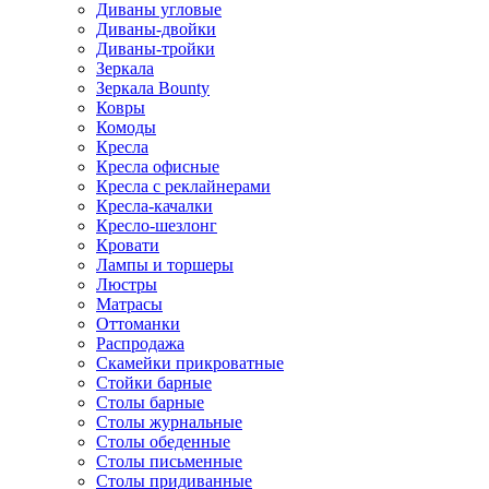
Диваны угловые
Диваны-двойки
Диваны-тройки
Зеркала
Зеркала Bounty
Ковры
Комоды
Кресла
Кресла офисные
Кресла с реклайнерами
Кресла-качалки
Кресло-шезлонг
Кровати
Лампы и торшеры
Люстры
Матрасы
Оттоманки
Распродажа
Скамейки прикроватные
Стойки барные
Столы барные
Столы журнальные
Столы обеденные
Столы письменные
Столы придиванные