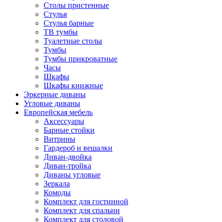
Столы пристенные
Стулья
Стулья барные
ТВ тумбы
Туалетные столы
Тумбы
Тумбы прикроватные
Часы
Шкафы
Шкафы книжные
Эркерные диваны
Угловые диваны
Европейская мебель
Аксессуары
Барные стойки
Витрины
Гардероб и вешалки
Диван-двойка
Диван-тройка
Диваны угловые
Зеркала
Комоды
Комплект для гостинной
Комплект для спальни
Комплект для столовой