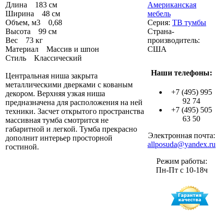
Длина 183 см
Американская
Ширина 48 см
мебель
Объем, м3 0,68
Серия:
ТВ тумбы
Высота 99 см
Страна-
Вес 73 кг
производитель:
Материал Массив и шпон
США
Стиль Классический
Наши телефоны:
Центральная ниша закрыта
металлическими дверками с кованым
+7 (495) 995
декором. Верхняя узкая ниша
92 74
предназначена для расположения на ней
+7 (495) 505
техники. Засчет открытого пространства
63 50
массивная тумба смотрится не
габаритной и легкой. Тумба прекрасно
Электронная почта:
дополнит интерьер просторной
allposuda@yandex.ru
гостиной.
Режим работы:
Пн-Пт с 10-18ч