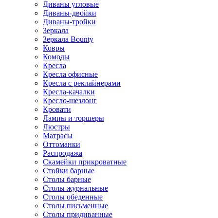
Диваны угловые
Диваны-двойки
Диваны-тройки
Зеркала
Зеркала Bounty
Ковры
Комоды
Кресла
Кресла офисные
Кресла с реклайнерами
Кресла-качалки
Кресло-шезлонг
Кровати
Лампы и торшеры
Люстры
Матрасы
Оттоманки
Распродажа
Скамейки прикроватные
Стойки барные
Столы барные
Столы журнальные
Столы обеденные
Столы письменные
Столы придиванные