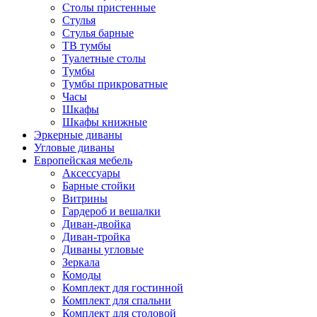
Столы пристенные
Стулья
Стулья барные
ТВ тумбы
Туалетные столы
Тумбы
Тумбы прикроватные
Часы
Шкафы
Шкафы книжные
Эркерные диваны
Угловые диваны
Европейская мебель
Аксессуары
Барные стойки
Витрины
Гардероб и вешалки
Диван-двойка
Диван-тройка
Диваны угловые
Зеркала
Комоды
Комплект для гостинной
Комплект для спальни
Комплект для столовой