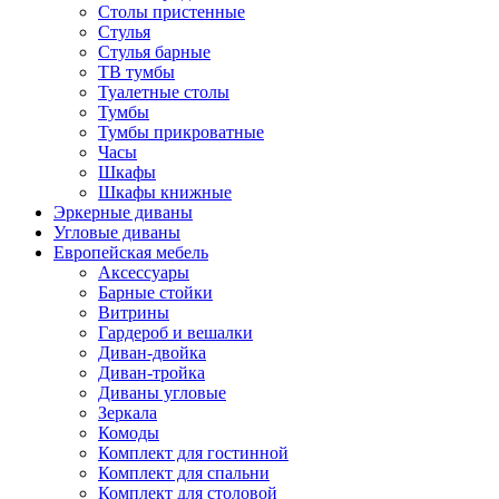
Столы пристенные
Стулья
Стулья барные
ТВ тумбы
Туалетные столы
Тумбы
Тумбы прикроватные
Часы
Шкафы
Шкафы книжные
Эркерные диваны
Угловые диваны
Европейская мебель
Аксессуары
Барные стойки
Витрины
Гардероб и вешалки
Диван-двойка
Диван-тройка
Диваны угловые
Зеркала
Комоды
Комплект для гостинной
Комплект для спальни
Комплект для столовой