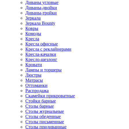
Диваны угловые
Диваны-двойки
Диваны-тройки
Зеркала
Зеркала Bounty
Ковры
Комоды
Кресла
Кресла офисные
Кресла с реклайнерами
Кресла-качалки
Кресло-шезлонг
Кровати
Лампы и торшеры
Люстры
Матрасы
Оттоманки
Распродажа
Скамейки прикроватные
Стойки барные
Столы барные
Столы журнальные
Столы обеденные
Столы письменные
Столы придиванные