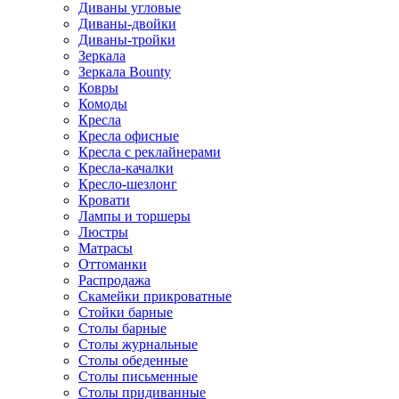
Диваны угловые
Диваны-двойки
Диваны-тройки
Зеркала
Зеркала Bounty
Ковры
Комоды
Кресла
Кресла офисные
Кресла с реклайнерами
Кресла-качалки
Кресло-шезлонг
Кровати
Лампы и торшеры
Люстры
Матрасы
Оттоманки
Распродажа
Скамейки прикроватные
Стойки барные
Столы барные
Столы журнальные
Столы обеденные
Столы письменные
Столы придиванные