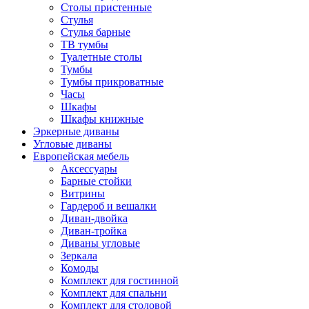
Столы пристенные
Стулья
Стулья барные
ТВ тумбы
Туалетные столы
Тумбы
Тумбы прикроватные
Часы
Шкафы
Шкафы книжные
Эркерные диваны
Угловые диваны
Европейская мебель
Аксессуары
Барные стойки
Витрины
Гардероб и вешалки
Диван-двойка
Диван-тройка
Диваны угловые
Зеркала
Комоды
Комплект для гостинной
Комплект для спальни
Комплект для столовой