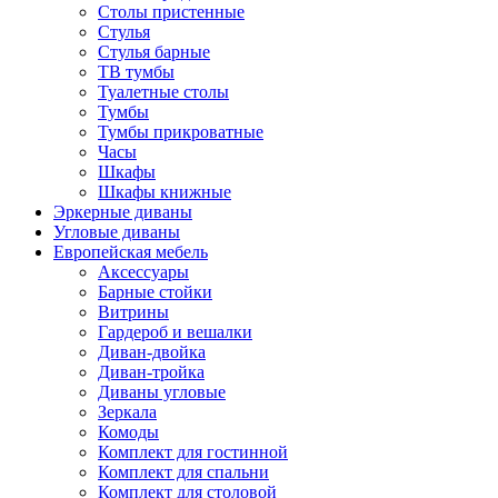
Столы пристенные
Стулья
Стулья барные
ТВ тумбы
Туалетные столы
Тумбы
Тумбы прикроватные
Часы
Шкафы
Шкафы книжные
Эркерные диваны
Угловые диваны
Европейская мебель
Аксессуары
Барные стойки
Витрины
Гардероб и вешалки
Диван-двойка
Диван-тройка
Диваны угловые
Зеркала
Комоды
Комплект для гостинной
Комплект для спальни
Комплект для столовой