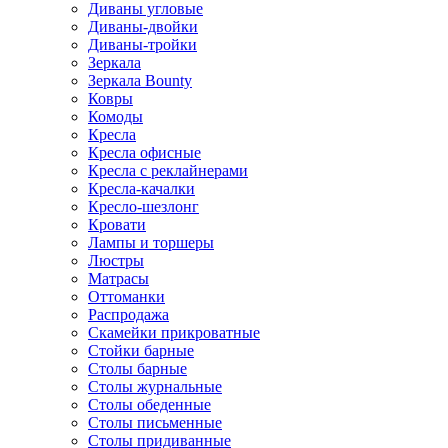
Диваны угловые
Диваны-двойки
Диваны-тройки
Зеркала
Зеркала Bounty
Ковры
Комоды
Кресла
Кресла офисные
Кресла с реклайнерами
Кресла-качалки
Кресло-шезлонг
Кровати
Лампы и торшеры
Люстры
Матрасы
Оттоманки
Распродажа
Скамейки прикроватные
Стойки барные
Столы барные
Столы журнальные
Столы обеденные
Столы письменные
Столы придиванные