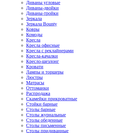
Диваны угловые
Диваны-двойки
Диваны-тройки
Зеркала
Зеркала Bounty
Ковры
Комоды
Кресла
Кресла офисные
Кресла с реклайнерами
Кресла-качалки
Кресло-шезлонг
Кровати
Лампы и торшеры
Люстры
Матрасы
Оттоманки
Распродажа
Скамейки прикроватные
Стойки барные
Столы барные
Столы журнальные
Столы обеденные
Столы письменные
Столы придиванные