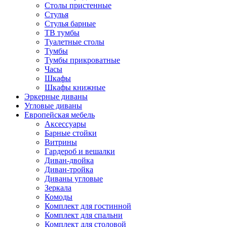
Столы пристенные
Стулья
Стулья барные
ТВ тумбы
Туалетные столы
Тумбы
Тумбы прикроватные
Часы
Шкафы
Шкафы книжные
Эркерные диваны
Угловые диваны
Европейская мебель
Аксессуары
Барные стойки
Витрины
Гардероб и вешалки
Диван-двойка
Диван-тройка
Диваны угловые
Зеркала
Комоды
Комплект для гостинной
Комплект для спальни
Комплект для столовой