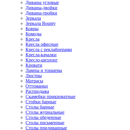
Диваны угловые
Диваны-двойки
Диваны-тройки
Зеркала
Зеркала Bounty
Ковры
Комоды
Кресла
Кресла офисные
Кресла с реклайнерами
Кресла-качалки
Кресло-шезлонг
Кровати
Лампы и торшеры
Люстры
Матрасы
Оттоманки
Распродажа
Скамейки прикроватные
Стойки барные
Столы барные
Столы журнальные
Столы обеденные
Столы письменные
Столы придиванные