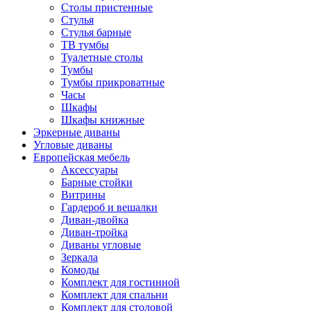
Столы пристенные
Стулья
Стулья барные
ТВ тумбы
Туалетные столы
Тумбы
Тумбы прикроватные
Часы
Шкафы
Шкафы книжные
Эркерные диваны
Угловые диваны
Европейская мебель
Аксессуары
Барные стойки
Витрины
Гардероб и вешалки
Диван-двойка
Диван-тройка
Диваны угловые
Зеркала
Комоды
Комплект для гостинной
Комплект для спальни
Комплект для столовой