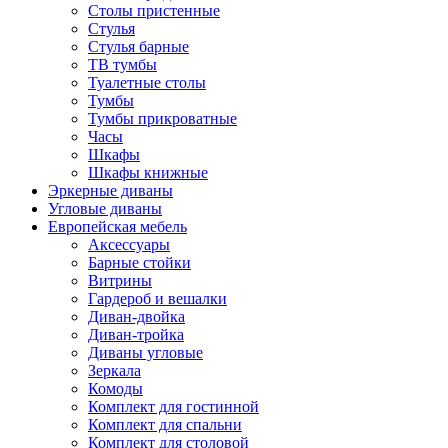
Столы пристенные
Стулья
Стулья барные
ТВ тумбы
Туалетные столы
Тумбы
Тумбы прикроватные
Часы
Шкафы
Шкафы книжные
Эркерные диваны
Угловые диваны
Европейская мебель
Аксессуары
Барные стойки
Витрины
Гардероб и вешалки
Диван-двойка
Диван-тройка
Диваны угловые
Зеркала
Комоды
Комплект для гостинной
Комплект для спальни
Комплект для столовой