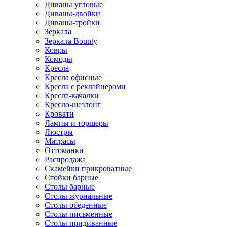
Диваны угловые
Диваны-двойки
Диваны-тройки
Зеркала
Зеркала Bounty
Ковры
Комоды
Кресла
Кресла офисные
Кресла с реклайнерами
Кресла-качалки
Кресло-шезлонг
Кровати
Лампы и торшеры
Люстры
Матрасы
Оттоманки
Распродажа
Скамейки прикроватные
Стойки барные
Столы барные
Столы журнальные
Столы обеденные
Столы письменные
Столы придиванные