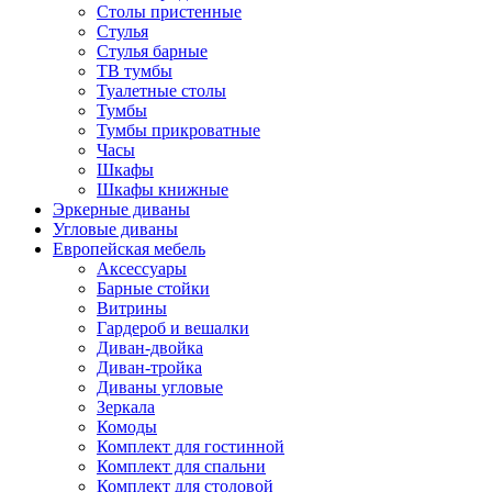
Столы пристенные
Стулья
Стулья барные
ТВ тумбы
Туалетные столы
Тумбы
Тумбы прикроватные
Часы
Шкафы
Шкафы книжные
Эркерные диваны
Угловые диваны
Европейская мебель
Аксессуары
Барные стойки
Витрины
Гардероб и вешалки
Диван-двойка
Диван-тройка
Диваны угловые
Зеркала
Комоды
Комплект для гостинной
Комплект для спальни
Комплект для столовой