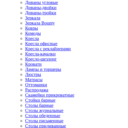
Диваны угловые
Диваны-двойки
Диваны-тройки
Зеркала
Зеркала Bounty
Ковры
Комоды
Кресла
Кресла офисные
Кресла с реклайнерами
Кресла-качалки
Кресло-шезлонг
Кровати
Лампы и торшеры
Люстры
Матрасы
Оттоманки
Распродажа
Скамейки прикроватные
Стойки барные
Столы барные
Столы журнальные
Столы обеденные
Столы письменные
Столы придиванные