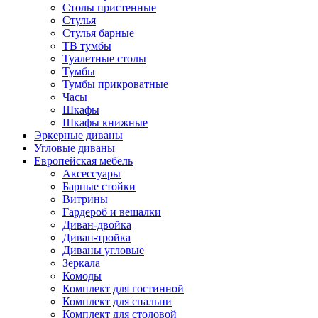
Столы пристенные
Стулья
Стулья барные
ТВ тумбы
Туалетные столы
Тумбы
Тумбы прикроватные
Часы
Шкафы
Шкафы книжные
Эркерные диваны
Угловые диваны
Европейская мебель
Аксессуары
Барные стойки
Витрины
Гардероб и вешалки
Диван-двойка
Диван-тройка
Диваны угловые
Зеркала
Комоды
Комплект для гостинной
Комплект для спальни
Комплект для столовой