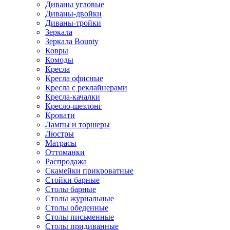
Диваны угловые
Диваны-двойки
Диваны-тройки
Зеркала
Зеркала Bounty
Ковры
Комоды
Кресла
Кресла офисные
Кресла с реклайнерами
Кресла-качалки
Кресло-шезлонг
Кровати
Лампы и торшеры
Люстры
Матрасы
Оттоманки
Распродажа
Скамейки прикроватные
Стойки барные
Столы барные
Столы журнальные
Столы обеденные
Столы письменные
Столы придиванные