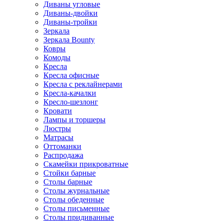
Диваны угловые
Диваны-двойки
Диваны-тройки
Зеркала
Зеркала Bounty
Ковры
Комоды
Кресла
Кресла офисные
Кресла с реклайнерами
Кресла-качалки
Кресло-шезлонг
Кровати
Лампы и торшеры
Люстры
Матрасы
Оттоманки
Распродажа
Скамейки прикроватные
Стойки барные
Столы барные
Столы журнальные
Столы обеденные
Столы письменные
Столы придиванные