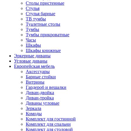
Столы пристенные
Стулья
Стулья барные
ТВ тумбы
Туалетные столы
Тумбы
Тумбы прикроватные
Часы
Шкафы
Шкафы книжные
Эркерные диваны
Угловые диваны
Европейская мебель
Аксессуары
Барные стойки
Витрины
Гардероб и вешалки
Диван-двойка
Диван-тройка
Диваны угловые
Зеркала
Комоды
Комплект для гостинной
Комплект для спальни
Комплект для столовой