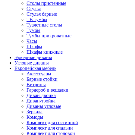
Столы пристенные
Стулья
Стулья барные
ТВ тумбы
Туалетные столы
Тумбы
Тумбы прикроватные
Часы
Шкафы
Шкафы книжные
Эркерные диваны
Угловые диваны
Европейская мебель
Аксессуары
Барные стойки
Витрины
Гардероб и вешалки
Диван-двойка
Диван-тройка
Диваны угловые
Зеркала
Комоды
Комплект для гостинной
Комплект для спальни
Комплект для столовой