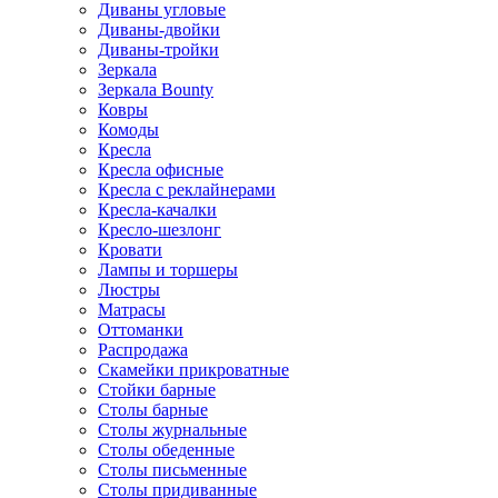
Диваны угловые
Диваны-двойки
Диваны-тройки
Зеркала
Зеркала Bounty
Ковры
Комоды
Кресла
Кресла офисные
Кресла с реклайнерами
Кресла-качалки
Кресло-шезлонг
Кровати
Лампы и торшеры
Люстры
Матрасы
Оттоманки
Распродажа
Скамейки прикроватные
Стойки барные
Столы барные
Столы журнальные
Столы обеденные
Столы письменные
Столы придиванные