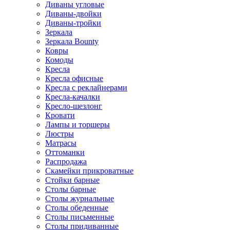
Диваны угловые
Диваны-двойки
Диваны-тройки
Зеркала
Зеркала Bounty
Ковры
Комоды
Кресла
Кресла офисные
Кресла с реклайнерами
Кресла-качалки
Кресло-шезлонг
Кровати
Лампы и торшеры
Люстры
Матрасы
Оттоманки
Распродажа
Скамейки прикроватные
Стойки барные
Столы барные
Столы журнальные
Столы обеденные
Столы письменные
Столы придиванные