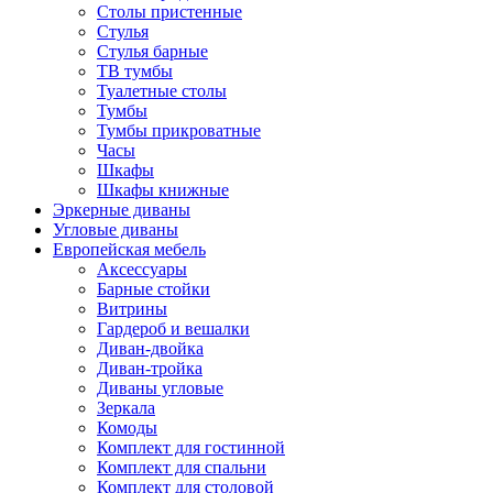
Столы пристенные
Стулья
Стулья барные
ТВ тумбы
Туалетные столы
Тумбы
Тумбы прикроватные
Часы
Шкафы
Шкафы книжные
Эркерные диваны
Угловые диваны
Европейская мебель
Аксессуары
Барные стойки
Витрины
Гардероб и вешалки
Диван-двойка
Диван-тройка
Диваны угловые
Зеркала
Комоды
Комплект для гостинной
Комплект для спальни
Комплект для столовой