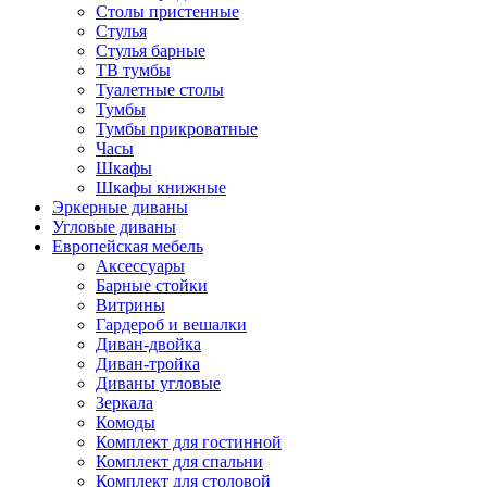
Столы пристенные
Стулья
Стулья барные
ТВ тумбы
Туалетные столы
Тумбы
Тумбы прикроватные
Часы
Шкафы
Шкафы книжные
Эркерные диваны
Угловые диваны
Европейская мебель
Аксессуары
Барные стойки
Витрины
Гардероб и вешалки
Диван-двойка
Диван-тройка
Диваны угловые
Зеркала
Комоды
Комплект для гостинной
Комплект для спальни
Комплект для столовой