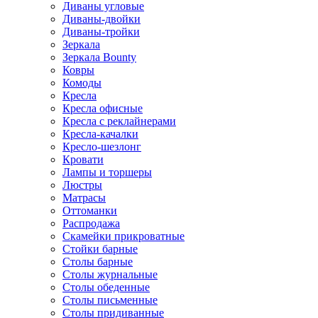
Диваны угловые
Диваны-двойки
Диваны-тройки
Зеркала
Зеркала Bounty
Ковры
Комоды
Кресла
Кресла офисные
Кресла с реклайнерами
Кресла-качалки
Кресло-шезлонг
Кровати
Лампы и торшеры
Люстры
Матрасы
Оттоманки
Распродажа
Скамейки прикроватные
Стойки барные
Столы барные
Столы журнальные
Столы обеденные
Столы письменные
Столы придиванные