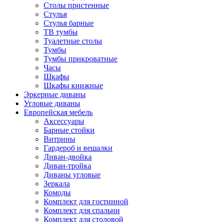
Столы пристенные
Стулья
Стулья барные
ТВ тумбы
Туалетные столы
Тумбы
Тумбы прикроватные
Часы
Шкафы
Шкафы книжные
Эркерные диваны
Угловые диваны
Европейская мебель
Аксессуары
Барные стойки
Витрины
Гардероб и вешалки
Диван-двойка
Диван-тройка
Диваны угловые
Зеркала
Комоды
Комплект для гостинной
Комплект для спальни
Комплект для столовой