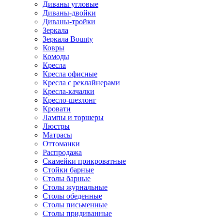
Диваны угловые
Диваны-двойки
Диваны-тройки
Зеркала
Зеркала Bounty
Ковры
Комоды
Кресла
Кресла офисные
Кресла с реклайнерами
Кресла-качалки
Кресло-шезлонг
Кровати
Лампы и торшеры
Люстры
Матрасы
Оттоманки
Распродажа
Скамейки прикроватные
Стойки барные
Столы барные
Столы журнальные
Столы обеденные
Столы письменные
Столы придиванные