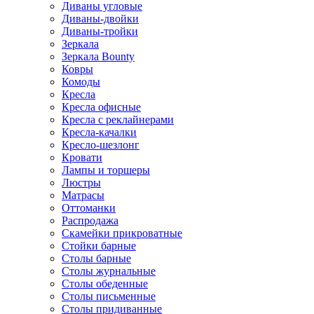
Диваны угловые
Диваны-двойки
Диваны-тройки
Зеркала
Зеркала Bounty
Ковры
Комоды
Кресла
Кресла офисные
Кресла с реклайнерами
Кресла-качалки
Кресло-шезлонг
Кровати
Лампы и торшеры
Люстры
Матрасы
Оттоманки
Распродажа
Скамейки прикроватные
Стойки барные
Столы барные
Столы журнальные
Столы обеденные
Столы письменные
Столы придиванные