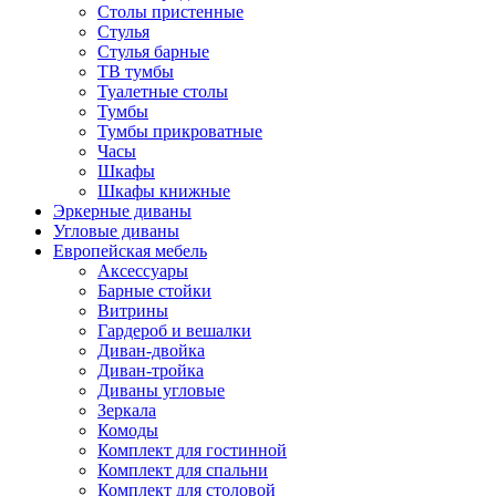
Столы пристенные
Стулья
Стулья барные
ТВ тумбы
Туалетные столы
Тумбы
Тумбы прикроватные
Часы
Шкафы
Шкафы книжные
Эркерные диваны
Угловые диваны
Европейская мебель
Аксессуары
Барные стойки
Витрины
Гардероб и вешалки
Диван-двойка
Диван-тройка
Диваны угловые
Зеркала
Комоды
Комплект для гостинной
Комплект для спальни
Комплект для столовой