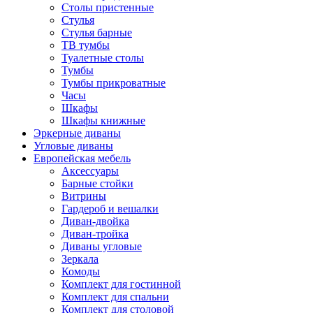
Столы пристенные
Стулья
Стулья барные
ТВ тумбы
Туалетные столы
Тумбы
Тумбы прикроватные
Часы
Шкафы
Шкафы книжные
Эркерные диваны
Угловые диваны
Европейская мебель
Аксессуары
Барные стойки
Витрины
Гардероб и вешалки
Диван-двойка
Диван-тройка
Диваны угловые
Зеркала
Комоды
Комплект для гостинной
Комплект для спальни
Комплект для столовой