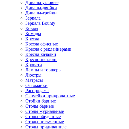
Диваны угловые
Диваны-двойки
Диваны-тройки
Зеркала
Зеркала Bounty
Ковры
Комоды
Кресла
Кресла офисные
Кресла с реклайнерами
Кресла-качалки
Кресло-шезлонг
Кровати
Лампы и торшеры
Люстры
Матрасы
Оттоманки
Распродажа
Скамейки прикроватные
Стойки барные
Столы барные
Столы журнальные
Столы обеденные
Столы письменные
Столы придиванные