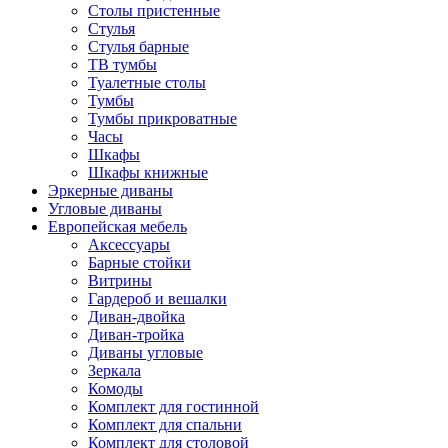
Столы пристенные
Стулья
Стулья барные
ТВ тумбы
Туалетные столы
Тумбы
Тумбы прикроватные
Часы
Шкафы
Шкафы книжные
Эркерные диваны
Угловые диваны
Европейская мебель
Аксессуары
Барные стойки
Витрины
Гардероб и вешалки
Диван-двойка
Диван-тройка
Диваны угловые
Зеркала
Комоды
Комплект для гостинной
Комплект для спальни
Комплект для столовой