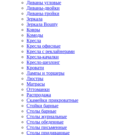
Диваны угловые
Диваны-двойки
Диваны-тройки
Зеркала
Зеркала Bounty
Ковры
Комоды
Кресла
Кресла офисные
Кресла с реклайнерами
Кресла-качалки
Кресло-шезлонг
Кровати
Лампы и торшеры
Люстры
Матрасы
Оттоманки
Распродажа
Скамейки прикроватные
Стойки барные
Столы барные
Столы журнальные
Столы обеденные
Столы письменные
Столы придиванные