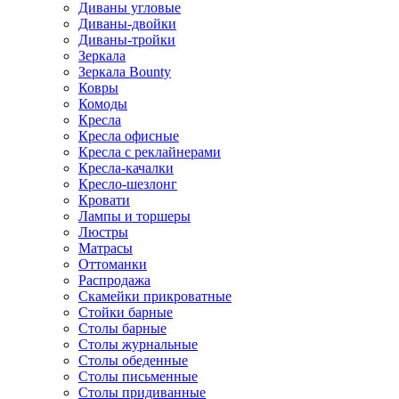
Диваны угловые
Диваны-двойки
Диваны-тройки
Зеркала
Зеркала Bounty
Ковры
Комоды
Кресла
Кресла офисные
Кресла с реклайнерами
Кресла-качалки
Кресло-шезлонг
Кровати
Лампы и торшеры
Люстры
Матрасы
Оттоманки
Распродажа
Скамейки прикроватные
Стойки барные
Столы барные
Столы журнальные
Столы обеденные
Столы письменные
Столы придиванные