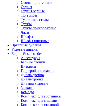
Столы пристенные
Стулья
Стулья барные
ТВ тумбы
Туалетные столы
Тумбы
Тумбы прикроватные
Часы
Шкафы
Шкафы книжные
Эркерные диваны
Угловые диваны
Европейская мебель
Аксессуары
Барные стойки
Витрины
Гардероб и вешалки
Диван-двойка
Диван-тройка
Диваны угловые
Зеркала
Комоды
Комплект для гостинной
Комплект для спальни
Комплект для столовой