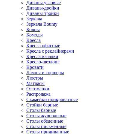
Диваны угловые
Диваны-двойки
Диваны-тройки
Зеркала
Зеркала Bounty
Ковры
Комоды
Кресла
Кресла офисные
Кресла с реклайнерами
Кресла-качалки
Кресло-шезлонг
Кровати
Лампы и торшеры
Люстры
Матрасы
Оттоманки
Распродажа
Скамейки прикроватные
Стойки барные
Столы барные
Столы журнальные
Столы обеденные
Столы письменные
Столы придиванные