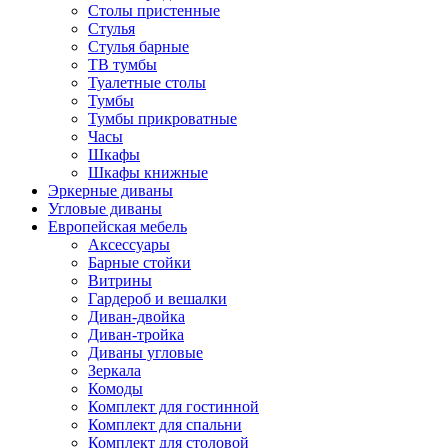
Столы пристенные
Стулья
Стулья барные
ТВ тумбы
Туалетные столы
Тумбы
Тумбы прикроватные
Часы
Шкафы
Шкафы книжные
Эркерные диваны
Угловые диваны
Европейская мебель
Аксессуары
Барные стойки
Витрины
Гардероб и вешалки
Диван-двойка
Диван-тройка
Диваны угловые
Зеркала
Комоды
Комплект для гостинной
Комплект для спальни
Комплект для столовой