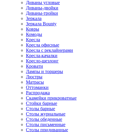
Диваны угловые
Диваны-двойки
Диваны-тройки
Зеркала
Зеркала Bounty
Ковры
Комоды
Кресла
Кресла офисные
Кресла с реклайнерами
Кресла-качалки
Кресло-шезлонг
Кровати
Лампы и торшеры
Люстры
Матрасы
Оттоманки
Распродажа
Скамейки прикроватные
Стойки барные
Столы барные
Столы журнальные
Столы обеденные
Столы письменные
Столы придиванные