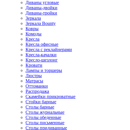
Диваны угловые
Диваны-двойки
Диваны-тройки
Зеркала
Зеркала Bounty
Ковры
Комоды
Кресла
Кресла офисные
Кресла с реклайнерами
Кресла-качалки
Кресло-шезлонг
Кровати
Лампы и торшеры
Люстры
Матрасы
Оттоманки
Распродажа
Скамейки прикроватные
Стойки барные
Столы барные
Столы журнальные
Столы обеденные
Столы письменные
Столы придиванные