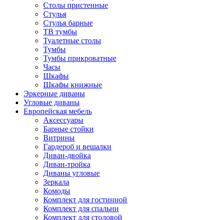
Столы пристенные
Стулья
Стулья барные
ТВ тумбы
Туалетные столы
Тумбы
Тумбы прикроватные
Часы
Шкафы
Шкафы книжные
Эркерные диваны
Угловые диваны
Европейская мебель
Аксессуары
Барные стойки
Витрины
Гардероб и вешалки
Диван-двойка
Диван-тройка
Диваны угловые
Зеркала
Комоды
Комплект для гостинной
Комплект для спальни
Комплект для столовой