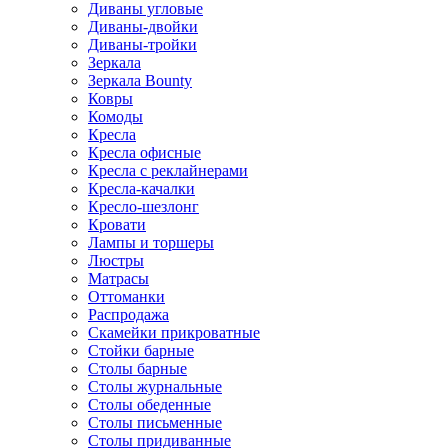
Диваны угловые
Диваны-двойки
Диваны-тройки
Зеркала
Зеркала Bounty
Ковры
Комоды
Кресла
Кресла офисные
Кресла с реклайнерами
Кресла-качалки
Кресло-шезлонг
Кровати
Лампы и торшеры
Люстры
Матрасы
Оттоманки
Распродажа
Скамейки прикроватные
Стойки барные
Столы барные
Столы журнальные
Столы обеденные
Столы письменные
Столы придиванные