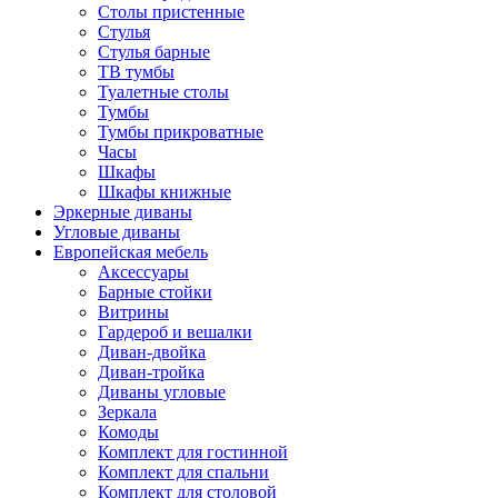
Столы пристенные
Стулья
Стулья барные
ТВ тумбы
Туалетные столы
Тумбы
Тумбы прикроватные
Часы
Шкафы
Шкафы книжные
Эркерные диваны
Угловые диваны
Европейская мебель
Аксессуары
Барные стойки
Витрины
Гардероб и вешалки
Диван-двойка
Диван-тройка
Диваны угловые
Зеркала
Комоды
Комплект для гостинной
Комплект для спальни
Комплект для столовой