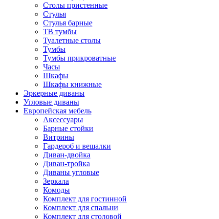
Столы пристенные
Стулья
Стулья барные
ТВ тумбы
Туалетные столы
Тумбы
Тумбы прикроватные
Часы
Шкафы
Шкафы книжные
Эркерные диваны
Угловые диваны
Европейская мебель
Аксессуары
Барные стойки
Витрины
Гардероб и вешалки
Диван-двойка
Диван-тройка
Диваны угловые
Зеркала
Комоды
Комплект для гостинной
Комплект для спальни
Комплект для столовой