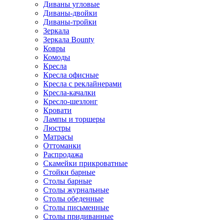
Диваны угловые
Диваны-двойки
Диваны-тройки
Зеркала
Зеркала Bounty
Ковры
Комоды
Кресла
Кресла офисные
Кресла с реклайнерами
Кресла-качалки
Кресло-шезлонг
Кровати
Лампы и торшеры
Люстры
Матрасы
Оттоманки
Распродажа
Скамейки прикроватные
Стойки барные
Столы барные
Столы журнальные
Столы обеденные
Столы письменные
Столы придиванные