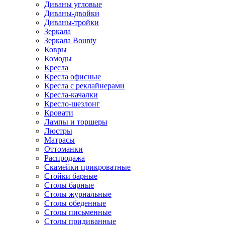
Диваны угловые
Диваны-двойки
Диваны-тройки
Зеркала
Зеркала Bounty
Ковры
Комоды
Кресла
Кресла офисные
Кресла с реклайнерами
Кресла-качалки
Кресло-шезлонг
Кровати
Лампы и торшеры
Люстры
Матрасы
Оттоманки
Распродажа
Скамейки прикроватные
Стойки барные
Столы барные
Столы журнальные
Столы обеденные
Столы письменные
Столы придиванные