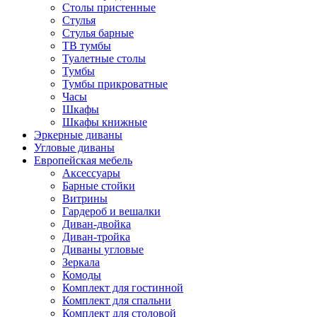
Столы пристенные
Стулья
Стулья барные
ТВ тумбы
Туалетные столы
Тумбы
Тумбы прикроватные
Часы
Шкафы
Шкафы книжные
Эркерные диваны
Угловые диваны
Европейская мебель
Аксессуары
Барные стойки
Витрины
Гардероб и вешалки
Диван-двойка
Диван-тройка
Диваны угловые
Зеркала
Комоды
Комплект для гостинной
Комплект для спальни
Комплект для столовой