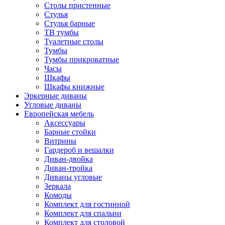
Столы пристенные
Стулья
Стулья барные
ТВ тумбы
Туалетные столы
Тумбы
Тумбы прикроватные
Часы
Шкафы
Шкафы книжные
Эркерные диваны
Угловые диваны
Европейская мебель
Аксессуары
Барные стойки
Витрины
Гардероб и вешалки
Диван-двойка
Диван-тройка
Диваны угловые
Зеркала
Комоды
Комплект для гостинной
Комплект для спальни
Комплект для столовой