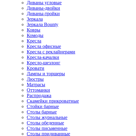
Диваны угловые
Диваны-двойки
Диваны-тройки
Зеркала
Зеркала Bounty
Ковры
Комоды
Кресла
Кресла офисные
Кресла с реклайнерами
Кресла-качалки
Кресло-шезлонг
Кровати
Лампы и торшеры
Люстры
Матрасы
Оттоманки
Распродажа
Скамейки прикроватные
Стойки барные
Столы барные
Столы журнальные
Столы обеденные
Столы письменные
Столы придиванные