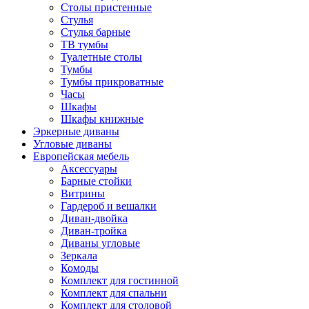
Столы пристенные
Стулья
Стулья барные
ТВ тумбы
Туалетные столы
Тумбы
Тумбы прикроватные
Часы
Шкафы
Шкафы книжные
Эркерные диваны
Угловые диваны
Европейская мебель
Аксессуары
Барные стойки
Витрины
Гардероб и вешалки
Диван-двойка
Диван-тройка
Диваны угловые
Зеркала
Комоды
Комплект для гостинной
Комплект для спальни
Комплект для столовой