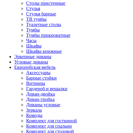
Столы пристенные
Стулья
Стулья барные
ТВ тумбы
Туалетные столы
Тумбы
Тумбы прикроватные
Часы
Шкафы
Шкафы книжные
Эркерные диваны
Угловые диваны
Европейская мебель
Аксессуары
Барные стойки
Витрины
Гардероб и вешалки
Диван-двойка
Диван-тройка
Диваны угловые
Зеркала
Комоды
Комплект для гостинной
Комплект для спальни
Комплект для столовой