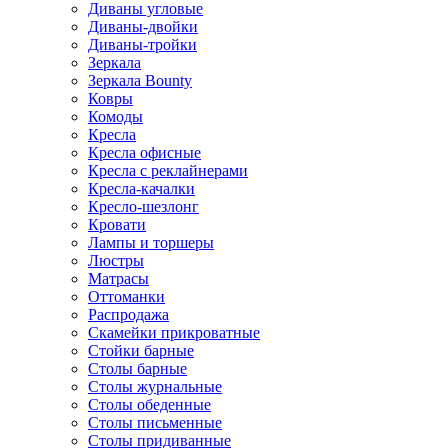
Диваны угловые
Диваны-двойки
Диваны-тройки
Зеркала
Зеркала Bounty
Ковры
Комоды
Кресла
Кресла офисные
Кресла с реклайнерами
Кресла-качалки
Кресло-шезлонг
Кровати
Лампы и торшеры
Люстры
Матрасы
Оттоманки
Распродажа
Скамейки прикроватные
Стойки барные
Столы барные
Столы журнальные
Столы обеденные
Столы письменные
Столы придиванные