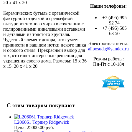
20 x 41 x 20
Наши телефоны:
Керамических бутыль с органической
+7 (495) 995
фактурной отделкой из рельефной
92 74
глазури из темного чирка в сочетании с
+7 (495) 505
полированными никелевыми вставками
63 50
и деталями из толстого хрусталя.
Чудесный элемент декора, что сумеет
Электронная почта:
привнести в ваш дом нотки некого шика
allposuda@yandex.ru
и особого стиля. Прекрасный выбор для
тех, кто ищет интересные решения для
Режим работы:
украшения своего дома. Размеры: 15 х 36
Пн-Пт с 10-18ч
х 15, 20 х 41 х 20
С этим товаром покупают
L206061 Торшер Ridgewick
Цена: 25000.00 руб.