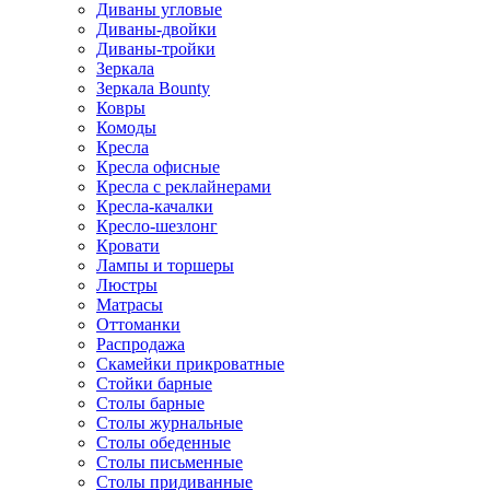
Диваны угловые
Диваны-двойки
Диваны-тройки
Зеркала
Зеркала Bounty
Ковры
Комоды
Кресла
Кресла офисные
Кресла с реклайнерами
Кресла-качалки
Кресло-шезлонг
Кровати
Лампы и торшеры
Люстры
Матрасы
Оттоманки
Распродажа
Скамейки прикроватные
Стойки барные
Столы барные
Столы журнальные
Столы обеденные
Столы письменные
Столы придиванные