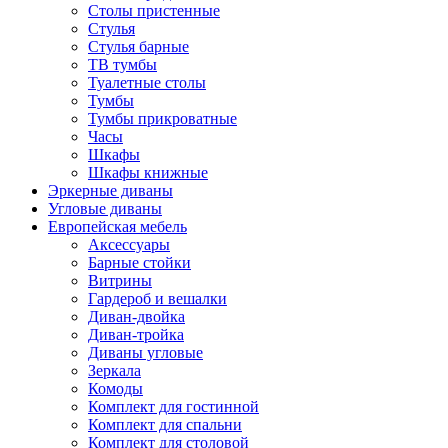
Столы пристенные
Стулья
Стулья барные
ТВ тумбы
Туалетные столы
Тумбы
Тумбы прикроватные
Часы
Шкафы
Шкафы книжные
Эркерные диваны
Угловые диваны
Европейская мебель
Аксессуары
Барные стойки
Витрины
Гардероб и вешалки
Диван-двойка
Диван-тройка
Диваны угловые
Зеркала
Комоды
Комплект для гостинной
Комплект для спальни
Комплект для столовой