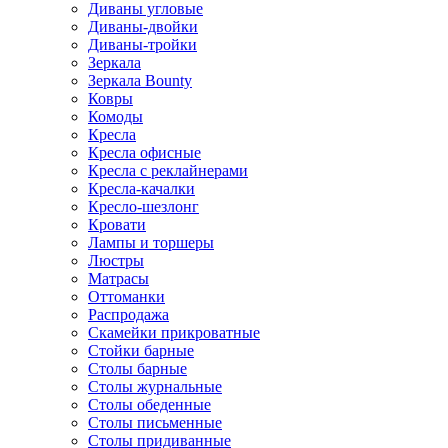
Диваны угловые
Диваны-двойки
Диваны-тройки
Зеркала
Зеркала Bounty
Ковры
Комоды
Кресла
Кресла офисные
Кресла с реклайнерами
Кресла-качалки
Кресло-шезлонг
Кровати
Лампы и торшеры
Люстры
Матрасы
Оттоманки
Распродажа
Скамейки прикроватные
Стойки барные
Столы барные
Столы журнальные
Столы обеденные
Столы письменные
Столы придиванные