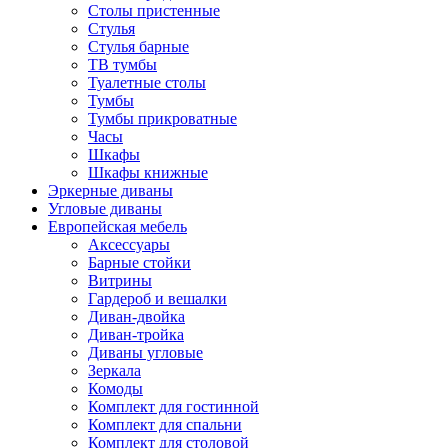
Столы пристенные
Стулья
Стулья барные
ТВ тумбы
Туалетные столы
Тумбы
Тумбы прикроватные
Часы
Шкафы
Шкафы книжные
Эркерные диваны
Угловые диваны
Европейская мебель
Аксессуары
Барные стойки
Витрины
Гардероб и вешалки
Диван-двойка
Диван-тройка
Диваны угловые
Зеркала
Комоды
Комплект для гостинной
Комплект для спальни
Комплект для столовой