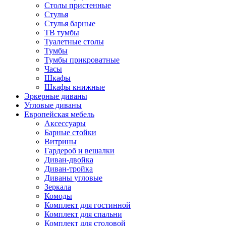
Столы пристенные
Стулья
Стулья барные
ТВ тумбы
Туалетные столы
Тумбы
Тумбы прикроватные
Часы
Шкафы
Шкафы книжные
Эркерные диваны
Угловые диваны
Европейская мебель
Аксессуары
Барные стойки
Витрины
Гардероб и вешалки
Диван-двойка
Диван-тройка
Диваны угловые
Зеркала
Комоды
Комплект для гостинной
Комплект для спальни
Комплект для столовой