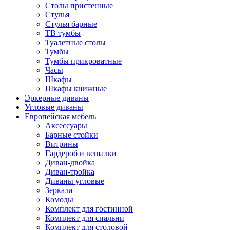
Столы пристенные
Стулья
Стулья барные
ТВ тумбы
Туалетные столы
Тумбы
Тумбы прикроватные
Часы
Шкафы
Шкафы книжные
Эркерные диваны
Угловые диваны
Европейская мебель
Аксессуары
Барные стойки
Витрины
Гардероб и вешалки
Диван-двойка
Диван-тройка
Диваны угловые
Зеркала
Комоды
Комплект для гостинной
Комплект для спальни
Комплект для столовой