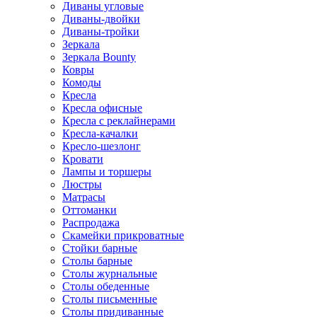
Диваны угловые
Диваны-двойки
Диваны-тройки
Зеркала
Зеркала Bounty
Ковры
Комоды
Кресла
Кресла офисные
Кресла с реклайнерами
Кресла-качалки
Кресло-шезлонг
Кровати
Лампы и торшеры
Люстры
Матрасы
Оттоманки
Распродажа
Скамейки прикроватные
Стойки барные
Столы барные
Столы журнальные
Столы обеденные
Столы письменные
Столы придиванные