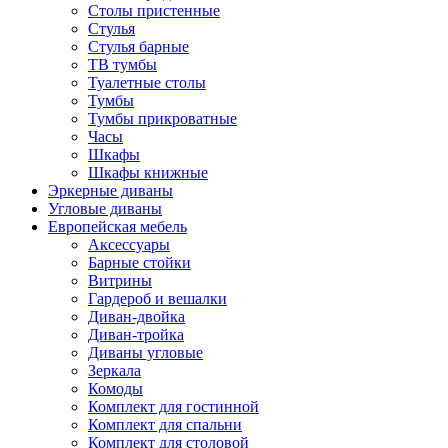
Столы пристенные
Стулья
Стулья барные
ТВ тумбы
Туалетные столы
Тумбы
Тумбы прикроватные
Часы
Шкафы
Шкафы книжные
Эркерные диваны
Угловые диваны
Европейская мебель
Аксессуары
Барные стойки
Витрины
Гардероб и вешалки
Диван-двойка
Диван-тройка
Диваны угловые
Зеркала
Комоды
Комплект для гостинной
Комплект для спальни
Комплект для столовой