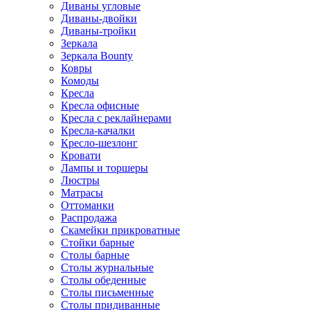
Диваны угловые
Диваны-двойки
Диваны-тройки
Зеркала
Зеркала Bounty
Ковры
Комоды
Кресла
Кресла офисные
Кресла с реклайнерами
Кресла-качалки
Кресло-шезлонг
Кровати
Лампы и торшеры
Люстры
Матрасы
Оттоманки
Распродажа
Скамейки прикроватные
Стойки барные
Столы барные
Столы журнальные
Столы обеденные
Столы письменные
Столы придиванные