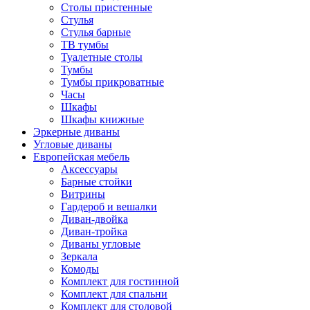
Столы пристенные
Стулья
Стулья барные
ТВ тумбы
Туалетные столы
Тумбы
Тумбы прикроватные
Часы
Шкафы
Шкафы книжные
Эркерные диваны
Угловые диваны
Европейская мебель
Аксессуары
Барные стойки
Витрины
Гардероб и вешалки
Диван-двойка
Диван-тройка
Диваны угловые
Зеркала
Комоды
Комплект для гостинной
Комплект для спальни
Комплект для столовой