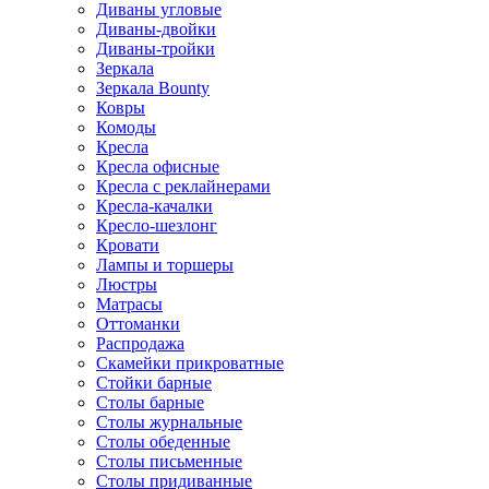
Диваны угловые
Диваны-двойки
Диваны-тройки
Зеркала
Зеркала Bounty
Ковры
Комоды
Кресла
Кресла офисные
Кресла с реклайнерами
Кресла-качалки
Кресло-шезлонг
Кровати
Лампы и торшеры
Люстры
Матрасы
Оттоманки
Распродажа
Скамейки прикроватные
Стойки барные
Столы барные
Столы журнальные
Столы обеденные
Столы письменные
Столы придиванные