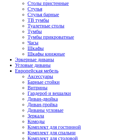
Столы пристенные
Стулья
Стулья барные
ТВ тумбы
Туалетные столы
Тумбы
Тумбы прикроватные
Часы
Шкафы
Шкафы книжные
Эркерные диваны
Угловые диваны
Европейская мебель
Аксессуары
Барные стойки
Витрины
Гардероб и вешалки
Диван-двойка
Диван-тройка
Диваны угловые
Зеркала
Комоды
Комплект для гостинной
Комплект для спальни
Комплект для столовой