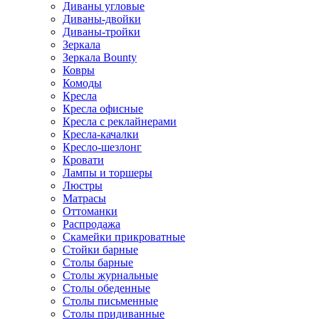
Диваны угловые
Диваны-двойки
Диваны-тройки
Зеркала
Зеркала Bounty
Ковры
Комоды
Кресла
Кресла офисные
Кресла с реклайнерами
Кресла-качалки
Кресло-шезлонг
Кровати
Лампы и торшеры
Люстры
Матрасы
Оттоманки
Распродажа
Скамейки прикроватные
Стойки барные
Столы барные
Столы журнальные
Столы обеденные
Столы письменные
Столы придиванные