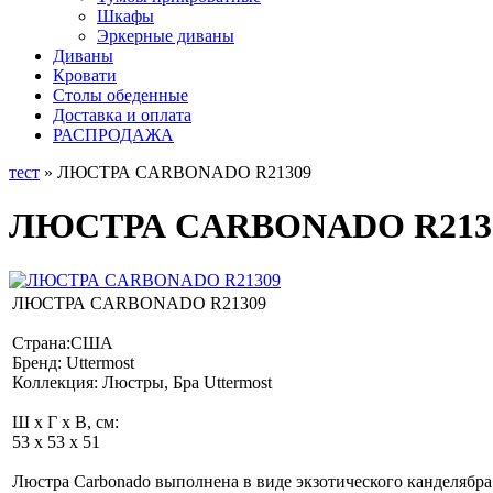
Шкафы
Эркерные диваны
Диваны
Кровати
Столы обеденные
Доставка и оплата
РАСПРОДАЖА
тест
» ЛЮСТРА CARBONADO R21309
ЛЮСТРА CARBONADO R213
ЛЮСТРА CARBONADO R21309
Страна:США
Бренд: Uttermost
Коллекция: Люстры, Бра Uttermost
Ш x Г x В, см:
53 x 53 x 51
Люстра Carbonado выполнена в виде экзотического канделябра