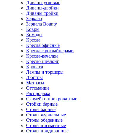
Диваны угловые
Диваны-двойки
Диваны-тройки
Зеркала
Зеркала Bounty
Ковры
Комоды
Кресла
Кресла офисные
Кресла с реклайнерами
Кресла-качалки
Кресло-шезлонг
Кровати
Лампы и торшеры
Люстры
Матрасы
Оттоманки
Распродажа
Скамейки прикроватные
Стойки барные
Столы барные
Столы журнальные
Столы обеденные
Столы письменные
Столы придиванные