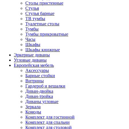
Столы пристенные
Стулья
Стулья барные
ТВ тумбы
Туалетные столы
Тумбы
Тумбы прикроватные
Часы
Шкафы
Шкафы книжные
Эркерные диваны
Угловые диваны
Европейская мебель
Аксессуары
Барные стойки
Витрины
Гардероб и вешалки
Диван-двойка
Диван-тройка
Диваны угловые
Зеркала
Комоды
Комплект для гостинной
Комплект для спальни
Комплект для столовой