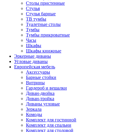
Столы пристенные
Стулья
Стулья барные
ТВ тумбы
Туалетные столы
Тумбы
Тумбы прикроватные
Часы
Шкафы
Шкафы книжные
Эркерные диваны
Угловые диваны
Европейская мебель
Аксессуары
Барные стойки
Витрины
Гардероб и вешалки
Диван-двойка
Диван-тройка
Диваны угловые
Зеркала
Комоды
Комплект для гостинной
Комплект для спальни
Комплект для столовой