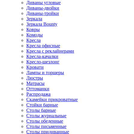
Диваны угловые
Диваны-двойки
Диваны-тройки
Зеркала
Зеркала Bounty
Ковры
Комоды
Кресла
Кресла офисные
Кресла с реклайнерами
Кресла-качалки
Кресло-шезлонг
Кровати
Лампы и торшеры
Люстры
Матрасы
Оттоманки
Распродажа
Скамейки прикроватные
Стойки барные
Столы барные
Столы журнальные
Столы обеденные
Столы письменные
Столы придиванные