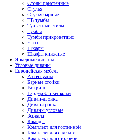
Столы пристенные
Стулья
Стулья барные
ТВ тумбы
Туалетные столы
Тумбы
Тумбы прикроватные
Часы
Шкафы
Шкафы книжные
Эркерные диваны
Угловые диваны
Европейская мебель
Аксессуары
Барные стойки
Витрины
Гардероб и вешалки
Диван-двойка
Диван-тройка
Диваны угловые
Зеркала
Комоды
Комплект для гостинной
Комплект для спальни
Комплект для столовой