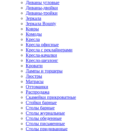
Диваны угловые
Диваны-двойки
Диваны-тройки
Зеркала
Зеркала Bounty
Ковры
Комоды
Кресла
Кресла офисные
Кресла с реклайнерами
Кресла-качалки
Кресло-шезлонг
Кровати
Лампы и торшеры
Люстры
Матрасы
Оттоманки
Распродажа
Скамейки прикроватные
Стойки барные
Столы барные
Столы журнальные
Столы обеденные
Столы письменные
Столы придиванные