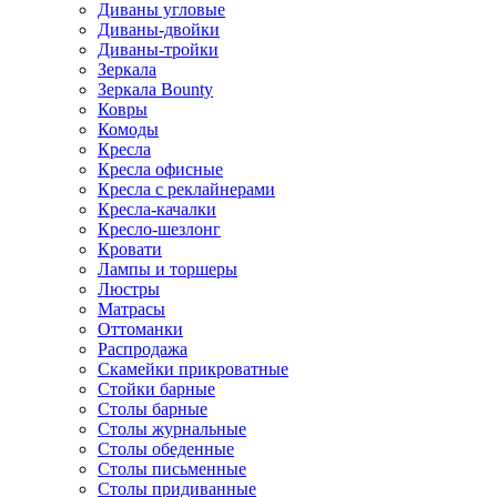
Диваны угловые
Диваны-двойки
Диваны-тройки
Зеркала
Зеркала Bounty
Ковры
Комоды
Кресла
Кресла офисные
Кресла с реклайнерами
Кресла-качалки
Кресло-шезлонг
Кровати
Лампы и торшеры
Люстры
Матрасы
Оттоманки
Распродажа
Скамейки прикроватные
Стойки барные
Столы барные
Столы журнальные
Столы обеденные
Столы письменные
Столы придиванные