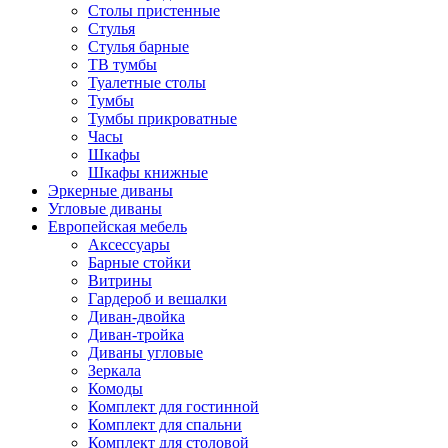
Столы пристенные
Стулья
Стулья барные
ТВ тумбы
Туалетные столы
Тумбы
Тумбы прикроватные
Часы
Шкафы
Шкафы книжные
Эркерные диваны
Угловые диваны
Европейская мебель
Аксессуары
Барные стойки
Витрины
Гардероб и вешалки
Диван-двойка
Диван-тройка
Диваны угловые
Зеркала
Комоды
Комплект для гостинной
Комплект для спальни
Комплект для столовой