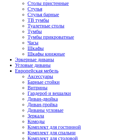
Столы пристенные
Стулья
Стулья барные
ТВ тумбы
Туалетные столы
Тумбы
Тумбы прикроватные
Часы
Шкафы
Шкафы книжные
Эркерные диваны
Угловые диваны
Европейская мебель
Аксессуары
Барные стойки
Витрины
Гардероб и вешалки
Диван-двойка
Диван-тройка
Диваны угловые
Зеркала
Комоды
Комплект для гостинной
Комплект для спальни
Комплект для столовой