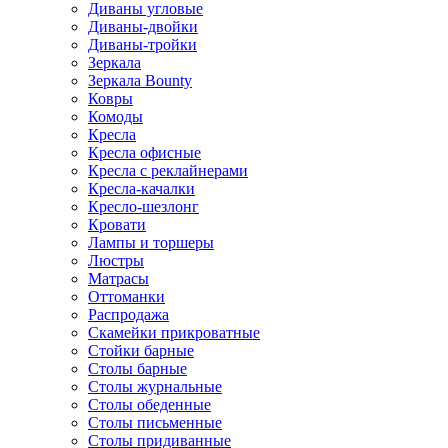
Диваны угловые
Диваны-двойки
Диваны-тройки
Зеркала
Зеркала Bounty
Ковры
Комоды
Кресла
Кресла офисные
Кресла с реклайнерами
Кресла-качалки
Кресло-шезлонг
Кровати
Лампы и торшеры
Люстры
Матрасы
Оттоманки
Распродажа
Скамейки прикроватные
Стойки барные
Столы барные
Столы журнальные
Столы обеденные
Столы письменные
Столы придиванные