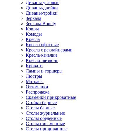
Диваны угловые
Диваны-двойки
Диваны-тройки
Зеркала
Зеркала Bounty
Ковры
Комоды
Кресла
Кресла офисные
Кресла с реклайнерами
Кресла-качалки
Кресло-шезлонг
Кровати
Лампы и торшеры
Люстры
Матрасы
Оттоманки
Распродажа
Скамейки прикроватные
Стойки барные
Столы барные
Столы журнальные
Столы обеденные
Столы письменные
Столы придиванные