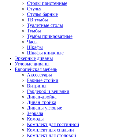
Столы пристенные
Стулья
Стулья барные
ТВ тумбы
Туалетные столы
Тумбы
Тумбы прикроватные
Часы
Шкафы
Шкафы книжные
Эркерные диваны
Угловые диваны
Европейская мебель
Аксессуары
Барные стойки
Витрины
Гардероб и вешалки
Диван-двойка
Диван-тройка
Диваны угловые
Зеркала
Комоды
Комплект для гостинной
Комплект для спальни
Комплект для столовой