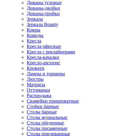
Диваны угловые
Диваны-двойки
Диваны-тройки
Зеркала
Зеркала Bounty
Ковры
Комоды
Кресла
Кресла офисные
Кресла с реклайнерами
Кресла-качалки
Кресло-шезлонг
Кровати
Лампы и торшеры
Люстры
Матрасы
Оттоманки
Распродажа
Скамейки прикроватные
Стойки барные
Столы барные
Столы журнальные
Столы обеденные
Столы письменные
Столы придиванные