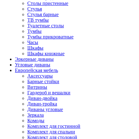
Столы пристенные
Стулья
Стулья барные
ТВ тумбы
Туалетные столы
Тумбы
Тумбы прикроватные
Часы
Шкафы
Шкафы книжные
Эркерные диваны
Угловые диваны
Европейская мебель
Аксессуары
Барные стойки
Витрины
Гардероб и вешалки
Диван-двойка
Диван-тройка
Диваны угловые
Зеркала
Комоды
Комплект для гостинной
Комплект для спальни
Комплект для столовой