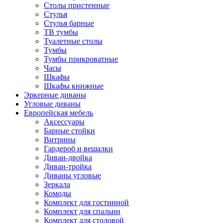
Столы пристенные
Стулья
Стулья барные
ТВ тумбы
Туалетные столы
Тумбы
Тумбы прикроватные
Часы
Шкафы
Шкафы книжные
Эркерные диваны
Угловые диваны
Европейская мебель
Аксессуары
Барные стойки
Витрины
Гардероб и вешалки
Диван-двойка
Диван-тройка
Диваны угловые
Зеркала
Комоды
Комплект для гостинной
Комплект для спальни
Комплект для столовой