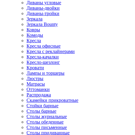
Диваны угловые
Диваны-двойки
Диваны-тройки
Зеркала
Зеркала Bounty
Ковры
Комоды
Кресла
Кресла офисные
Кресла с реклайнерами
Кресла-качалки
Кресло-шезлонг
Кровати
Лампы и торшеры
Люстры
Матрасы
Оттоманки
Распродажа
Скамейки прикроватные
Стойки барные
Столы барные
Столы журнальные
Столы обеденные
Столы письменные
Столы придиванные