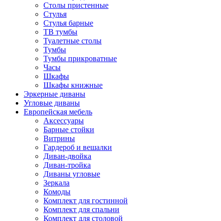
Столы пристенные
Стулья
Стулья барные
ТВ тумбы
Туалетные столы
Тумбы
Тумбы прикроватные
Часы
Шкафы
Шкафы книжные
Эркерные диваны
Угловые диваны
Европейская мебель
Аксессуары
Барные стойки
Витрины
Гардероб и вешалки
Диван-двойка
Диван-тройка
Диваны угловые
Зеркала
Комоды
Комплект для гостинной
Комплект для спальни
Комплект для столовой