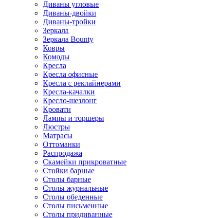
Диваны угловые
Диваны-двойки
Диваны-тройки
Зеркала
Зеркала Bounty
Ковры
Комоды
Кресла
Кресла офисные
Кресла с реклайнерами
Кресла-качалки
Кресло-шезлонг
Кровати
Лампы и торшеры
Люстры
Матрасы
Оттоманки
Распродажа
Скамейки прикроватные
Стойки барные
Столы барные
Столы журнальные
Столы обеденные
Столы письменные
Столы придиванные