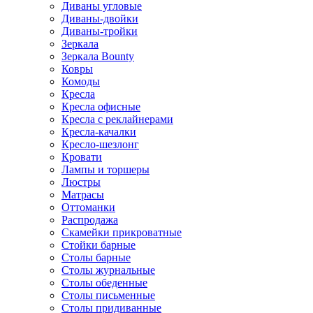
Диваны угловые
Диваны-двойки
Диваны-тройки
Зеркала
Зеркала Bounty
Ковры
Комоды
Кресла
Кресла офисные
Кресла с реклайнерами
Кресла-качалки
Кресло-шезлонг
Кровати
Лампы и торшеры
Люстры
Матрасы
Оттоманки
Распродажа
Скамейки прикроватные
Стойки барные
Столы барные
Столы журнальные
Столы обеденные
Столы письменные
Столы придиванные