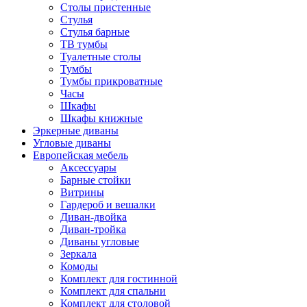
Столы пристенные
Стулья
Стулья барные
ТВ тумбы
Туалетные столы
Тумбы
Тумбы прикроватные
Часы
Шкафы
Шкафы книжные
Эркерные диваны
Угловые диваны
Европейская мебель
Аксессуары
Барные стойки
Витрины
Гардероб и вешалки
Диван-двойка
Диван-тройка
Диваны угловые
Зеркала
Комоды
Комплект для гостинной
Комплект для спальни
Комплект для столовой