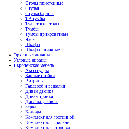
Столы пристенные
Стулья
Стулья барные
ТВ тумбы
Туалетные столы
Тумбы
Тумбы прикроватные
Часы
Шкафы
Шкафы книжные
Эркерные диваны
Угловые диваны
Европейская мебель
Аксессуары
Барные стойки
Витрины
Гардероб и вешалки
Диван-двойка
Диван-тройка
Диваны угловые
Зеркала
Комоды
Комплект для гостинной
Комплект для спальни
Комплект для столовой