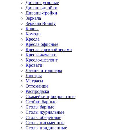
Диваны угловые
Диваны-двойки
Диваны-тройки
Зеркала
Зеркала Bounty
Ковры
Комоды
Кресла
Кресла офисные
Кресла с реклайнерами
Кресла-качалки
Кресло-шезлонг
Кровати
Лампы и торшеры
Люстры
Матрасы
Оттоманки
Распродажа
Скамейки прикроватные
Стойки барные
Столы барные
Столы журнальные
Столы обеденные
Столы письменные
Столы придиванные