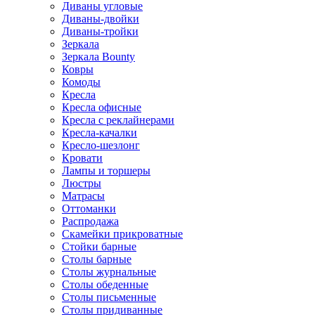
Диваны угловые
Диваны-двойки
Диваны-тройки
Зеркала
Зеркала Bounty
Ковры
Комоды
Кресла
Кресла офисные
Кресла с реклайнерами
Кресла-качалки
Кресло-шезлонг
Кровати
Лампы и торшеры
Люстры
Матрасы
Оттоманки
Распродажа
Скамейки прикроватные
Стойки барные
Столы барные
Столы журнальные
Столы обеденные
Столы письменные
Столы придиванные