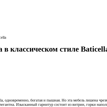
ella
в классическом стиле Baticell
lla, одновременно, богатая и пышная. Но эта мебель лишена чре
элегантна. Изысканный гарнитур состоит из витрин, горки напол