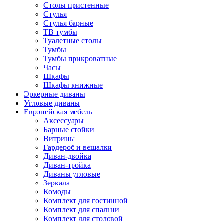
Столы пристенные
Стулья
Стулья барные
ТВ тумбы
Туалетные столы
Тумбы
Тумбы прикроватные
Часы
Шкафы
Шкафы книжные
Эркерные диваны
Угловые диваны
Европейская мебель
Аксессуары
Барные стойки
Витрины
Гардероб и вешалки
Диван-двойка
Диван-тройка
Диваны угловые
Зеркала
Комоды
Комплект для гостинной
Комплект для спальни
Комплект для столовой