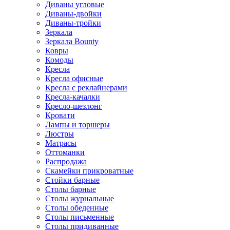
Диваны угловые
Диваны-двойки
Диваны-тройки
Зеркала
Зеркала Bounty
Ковры
Комоды
Кресла
Кресла офисные
Кресла с реклайнерами
Кресла-качалки
Кресло-шезлонг
Кровати
Лампы и торшеры
Люстры
Матрасы
Оттоманки
Распродажа
Скамейки прикроватные
Стойки барные
Столы барные
Столы журнальные
Столы обеденные
Столы письменные
Столы придиванные