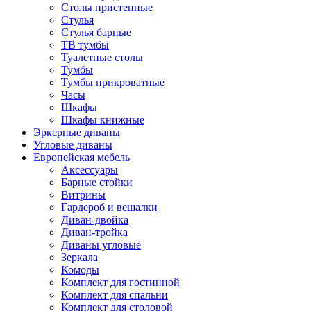
Столы пристенные
Стулья
Стулья барные
ТВ тумбы
Туалетные столы
Тумбы
Тумбы прикроватные
Часы
Шкафы
Шкафы книжные
Эркерные диваны
Угловые диваны
Европейская мебель
Аксессуары
Барные стойки
Витрины
Гардероб и вешалки
Диван-двойка
Диван-тройка
Диваны угловые
Зеркала
Комоды
Комплект для гостинной
Комплект для спальни
Комплект для столовой