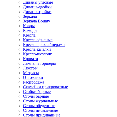
Диваны угловые
Диваны-двойки
Диваны-тройки
Зеркала
Зеркала Bounty
Ковры
Комоды
Кресла
Кресла офисные
Кресла с реклайнерами
Кресла-качалки
Кресло-шезлонг
Кровати
Лампы и торшеры
Люстры
Матрасы
Оттоманки
Распродажа
Скамейки прикроватные
Стойки барные
Столы барные
Столы журнальные
Столы обеденные
Столы письменные
Столы придиванные