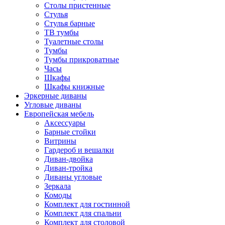
Столы пристенные
Стулья
Стулья барные
ТВ тумбы
Туалетные столы
Тумбы
Тумбы прикроватные
Часы
Шкафы
Шкафы книжные
Эркерные диваны
Угловые диваны
Европейская мебель
Аксессуары
Барные стойки
Витрины
Гардероб и вешалки
Диван-двойка
Диван-тройка
Диваны угловые
Зеркала
Комоды
Комплект для гостинной
Комплект для спальни
Комплект для столовой